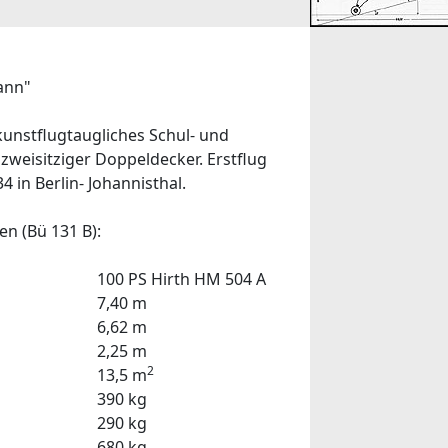
ann"
kunstflugtaugliches Schul- und
zweisitziger Doppeldecker. Erstflug
4 in Berlin- Johannisthal.
en (Bü 131 B):
100 PS Hirth HM 504 A
7,40 m
6,62 m
2,25 m
2
13,5 m
390 kg
290 kg
680 kg