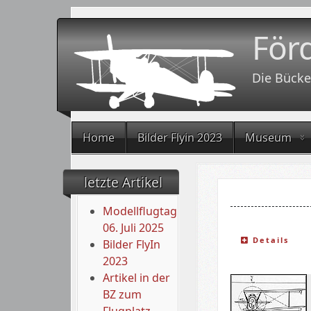
För
Die Bücke
Home
Bilder Flyin 2023
Museum
letzte Artikel
Modellflugtag
06. Juli 2025
Details
Bilder FlyIn
2023
Artikel in der
BZ zum