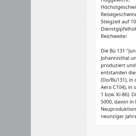
Höchstgeschwin
Reisegeschwind
Steigzeit auf 1
Dienstgipfelhö
Reichweite:
Die Bü 131 "Ju
Johannisthal u
produziert und 
entstanden die
(Do/Bü131), in
Aero C104), in 
1 bzw. Ki-86).
5000, davon in
Neuproduktion 
neunziger Jahre