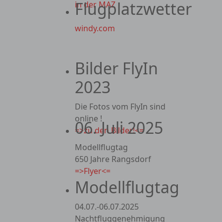
Flugplatzwetter
in der MAZ
windy.com
Bilder FlyIn
2023
Die Fotos vom FlyIn sind
online !
06. Juli 2025
=>zu den Bilder!<=
Modellflugtag
650 Jahre Rangsdorf
=>Flyer<=
Modellflugtag
04.07.-06.07.2025
Nachtfluggenehmigung