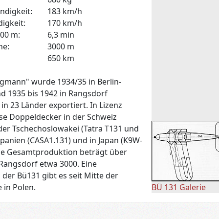
digkeit:
183 km/h
igkeit:
170 km/h
000 m:
6,3 min
he:
3000 m
650 km
ngmann" wurde 1934/35 in Berlin-
nd 1935 bis 1942 in Rangsdorf
in 23 Länder exportiert. In Lizenz
se Doppeldecker in der Schweiz
 der Tschechoslowakei (Tatra T131 und
spanien (CASA1.131) und in Japan (K9W-
 Die Gesamtproduktion beträgt über
 Rangsdorf etwa 3000. Eine
der Bü131 gibt es seit Mitte der
 in Polen.
BÜ 131 Galerie