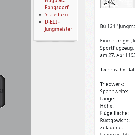
Flugplatz
Rangsdorf
Scaledoku
D-EIII -
Bü 131 "Jungm
Jungmeister
Einmotoriges, 
Sportflugzeug, 
am 27. April 193
Technische Dat
Triebwerk:
Spannweite:
Länge:
Höhe:
Flügelfläche:
Rüstgewicht:
Zuladung:
Fluggewicht: