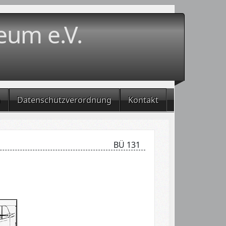
eum e.V.
m
Datenschutzverordnung
Kontakt
BÜ 131