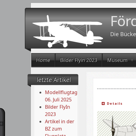
För
Die Bücke
Home
Bilder Flyin 2023
Museum
letzte Artikel
Modellflugtag
06. Juli 2025
Details
Bilder FlyIn
2023
Artikel in der
BZ zum