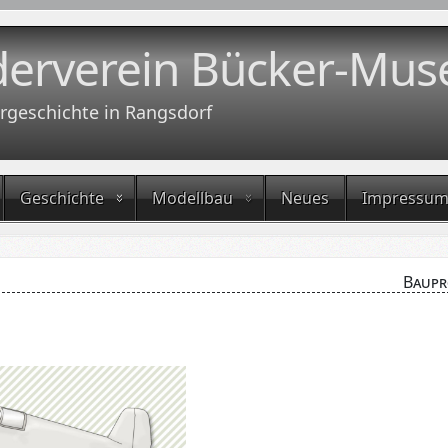
derverein Bücker-Mus
rgeschichte in Rangsdorf
Geschichte
Modellbau
Neues
Impressu
Baupr