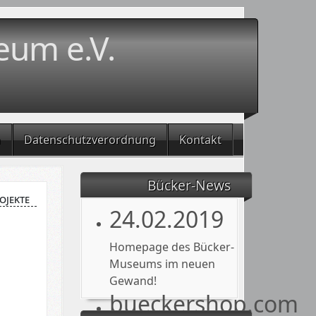
eum e.V.
m
Datenschutzverordnung
Kontakt
Bücker-News
ojekte
24.02.2019
Homepage des Bücker-
Museums im neuen
Gewand!
bueckershop.com