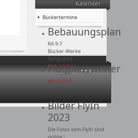
Kalender
Besuchen Sie auch
unseren
Bückertermine
=>Bücker-Shop !<=
Bebauungsplan
RA 9-7
Bücker-Werke
Rangsdorf
Flugplatzwetter
in der MAZ
↑↑↑
windy.com
Bilder FlyIn
2023
Die Fotos vom FlyIn sind
online !