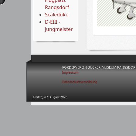
Flugplatz
Rangsdorf
Scaledoku
D-EIII -
Jungmeister
FÖRDERVEREIN BÜCKER-MUSEUM RANGSDORF 
Impressum
Datenschutzverordnung
Freitag, 07. August 2026