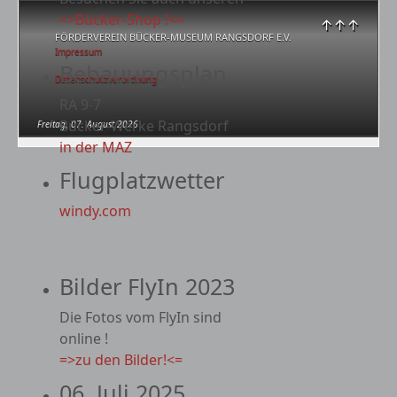
=>Bücker-Shop !<=
↑↑↑
FÖRDERVEREIN BÜCKER-MUSEUM RANGSDORF E.V.
Impressum
Bebauungsplan
Datenschutzverordnung
RA 9-7
Bücker-Werke Rangsdorf
Freitag, 07. August 2026
in der MAZ
Flugplatzwetter
windy.com
Bilder FlyIn 2023
Die Fotos vom FlyIn sind
online !
=>zu den Bilder!<=
06. Juli 2025