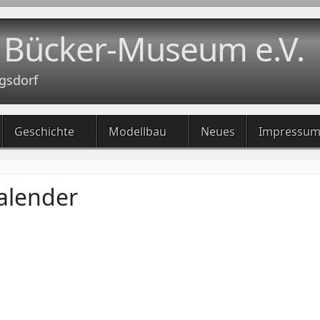
 Bücker-Museum e.V.
gsdorf
Geschichte
Modellbau
Neues
Impressu
alender