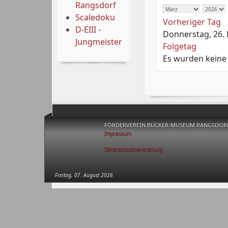
Rangsdorf
Scaledoku
Vorheriger Tag
D-EIII -
Donnerstag, 26.
Jungmeister
Folgetag
Es wurden keine
FÖRDERVEREIN BÜCKER-MUSEUM RANGSDORF 
Impressum
Datenschutzverordnung
Freitag, 07. August 2026