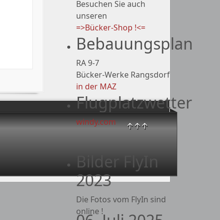
Besuchen Sie auch
unseren
=>Bücker-Shop !<=
Bebauungsplan
RA 9-7
Bücker-Werke Rangsdorf
in der MAZ
Flugplatzwetter
windy.com
↑↑↑
Bilder FlyIn
2023
Die Fotos vom FlyIn sind
online !