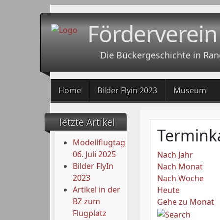
Förderverein
Die Bückergeschichte in Ran
Home
Bilder Flyin 2023
Museum
letzte Artikel
Termink
Modellflugtag
06. Juli 2025
Nach Jahr
Bilder FlyIn
Nach Monat
2023
Nach Woche
Artikel in der
Heute
BZ zum
Gehe zu Monat
Flugplatz