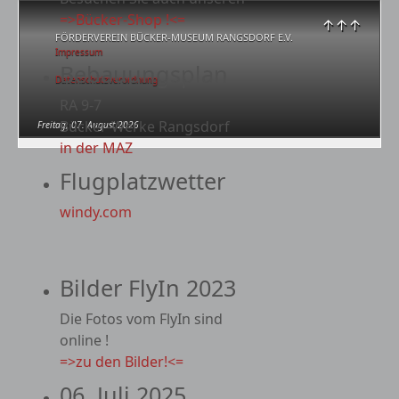
=>Bücker-Shop !<=
↑↑↑
FÖRDERVEREIN BÜCKER-MUSEUM RANGSDORF E.V.
Impressum
Bebauungsplan
Datenschutzverordnung
RA 9-7
Bücker-Werke Rangsdorf
Freitag, 07. August 2026
in der MAZ
Flugplatzwetter
windy.com
Bilder FlyIn 2023
Die Fotos vom FlyIn sind
online !
=>zu den Bilder!<=
06. Juli 2025