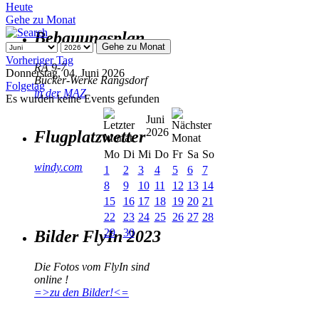
Heute
Gehe zu Monat
Bebauungsplan
Gehe zu Monat
Vorheriger Tag
RA 9-7
Donnerstag, 04. Juni 2026
Bücker-Werke Rangsdorf
Folgetag
in der MAZ
Es wurden keine Events gefunden
Juni
2026
Flugplatzwetter
Mo
Di
Mi
Do
Fr
Sa
So
windy.com
1
2
3
4
5
6
7
8
9
10
11
12
13
14
15
16
17
18
19
20
21
22
23
24
25
26
27
28
29
30
Bilder FlyIn 2023
Die Fotos vom FlyIn sind
online !
=>zu den Bilder!<=