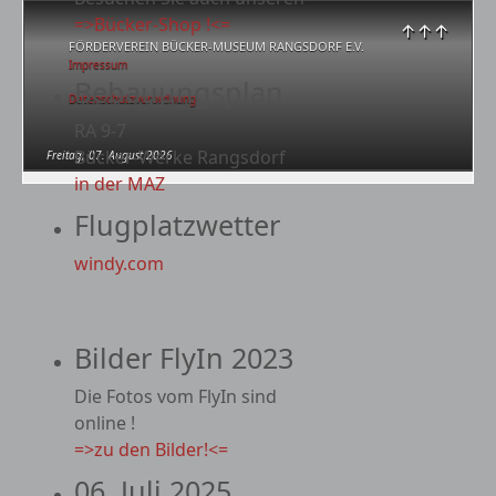
=>Bücker-Shop !<=
↑↑↑
FÖRDERVEREIN BÜCKER-MUSEUM RANGSDORF E.V.
Impressum
Bebauungsplan
Datenschutzverordnung
RA 9-7
Bücker-Werke Rangsdorf
Freitag, 07. August 2026
in der MAZ
Flugplatzwetter
windy.com
Bilder FlyIn 2023
Die Fotos vom FlyIn sind
online !
=>zu den Bilder!<=
06. Juli 2025