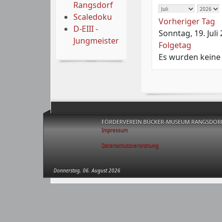
Rangsdorf
Scaledoku
Vorheriger Tag
D-EIII -
Sonntag, 19. Juli
Jungmeister
Folgetag
Es wurden keine
FÖRDERVEREIN BÜCKER-MUSEUM RANGSDORF 
Impressum
Datenschutzverordnung
Donnerstag, 06. August 2026