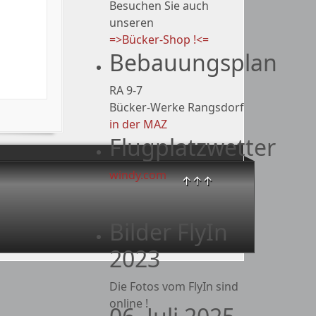
Besuchen Sie auch
unseren
=>Bücker-Shop !<=
Bebauungsplan
RA 9-7
Bücker-Werke Rangsdorf
in der MAZ
Flugplatzwetter
windy.com
↑↑↑
Bilder FlyIn
2023
Die Fotos vom FlyIn sind
online !