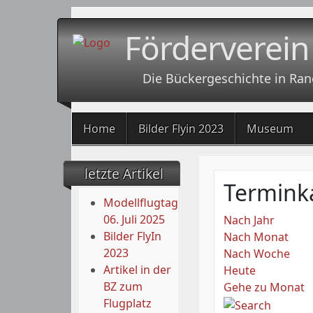
Förderverein
Die Bückergeschichte in Ran
Home
Bilder Flyin 2023
Museum
letzte Artikel
Termink
Modellflugtag
06. Juli 2025
Nach Jahr
Bilder FlyIn
Nach Monat
2023
Nach Woche
Artikel in der
Heute
BZ zum
Gehe zu Monat
Flugplatz