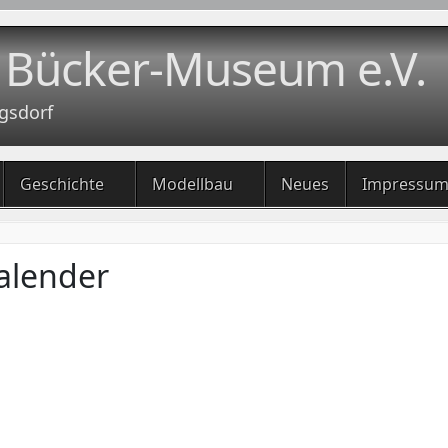
 Bücker-Museum e.V.
gsdorf
Geschichte
Modellbau
Neues
Impressu
alender