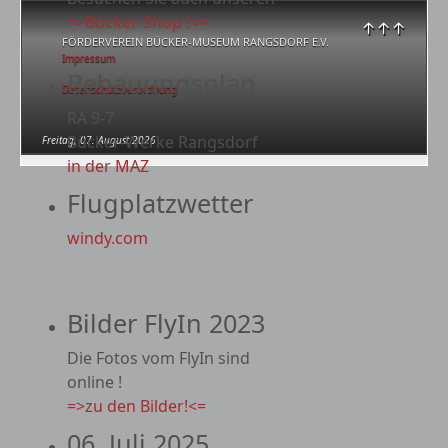
=>Bücker-Shop !<=
↑↑↑
FÖRDERVEREIN BÜCKER-MUSEUM RANGSDORF E.V.
Impressum
Bebauungsplan
Datenschutzverordnung
RA 9-7
Bücker-Werke Rangsdorf
Freitag, 07. August 2026
in der MAZ
Flugplatzwetter
windy.com
Bilder FlyIn 2023
Die Fotos vom FlyIn sind
online !
=>zu den Bilder!<=
06. Juli 2025