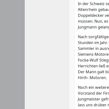
In der Schweiz se
Altenrhein geba
Doppeldecker ver
müssen. Nun, es 
Jungmann gelang
Nach sorgfältiger
Stunden im Jahr. 
Sammler in ausr
Siemens-Motoren,
Focke-Wulf Stieg
Herrichten ließ 
Der Mann galt bi
Hirth- Motoren.
Noch ein weitere
Vorstand der Fir
Jungmeister gef
lass uns drüber 