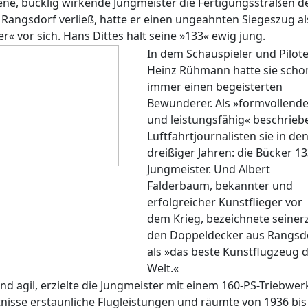
ne, bucklig wirkende Jungmeister die Fertigungsstraßen d
Rangsdorf verließ, hatte er einen ungeahnten Siegeszug al
r« vor sich. Hans Dittes hält seine »133« ewig jung.
In dem Schauspieler und Pilot
Heinz Rühmann hatte sie scho
immer einen begeisterten
Bewunderer. Als »formvollende
und leistungsfähig« beschrieb
Luftfahrtjournalisten sie in de
dreißiger Jahren: die Bücker 1
Jungmeister. Und Albert
Falderbaum, bekannter und
erfolgreicher Kunstflieger vor
dem Krieg, bezeichnete seinerz
den Doppeldecker aus Rangsd
als »das beste Kunstflugzeug 
Welt.«
d agil, erzielte die Jungmeister mit einem 160-PS-Triebwer
nisse erstaunliche Flugleistungen und räumte von 1936 bis 