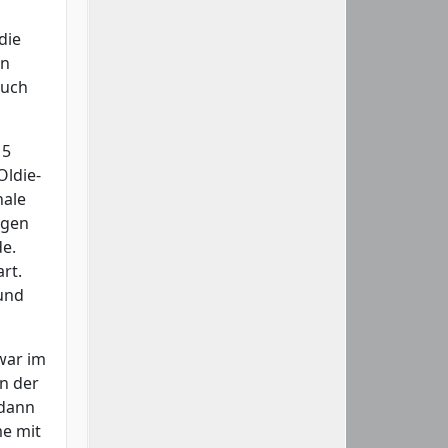
die
en
auch
15
Oldie-
nale
igen
de.
rt.
 und
war im
n der
 dann
me mit