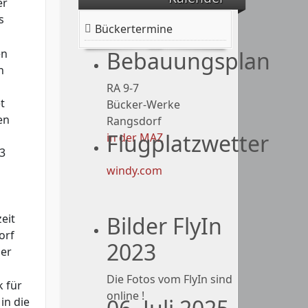
er
Besuchen Sie auch
s
unseren
Bückertermine
=>Bücker-Shop !<=
Bebauungsplan
en
n
RA 9-7
t
Bücker-Werke
en
Rangsdorf
Flugplatzwetter
n
in der MAZ
33
windy.com
Bilder FlyIn
eit
orf
2023
der
Die Fotos vom FlyIn sind
k für
online !
in die