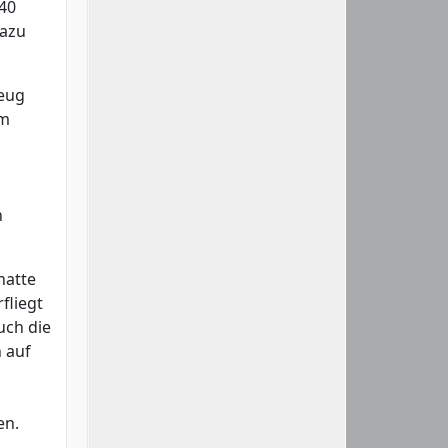
40
Dazu
zeug
em
n
hatte
fliegt
uch die
 auf
en.