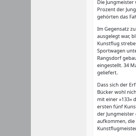
Die Jungmeister
Prozent der Jun
gehörten das Fah
Im Gegensatz zur
ausgelegt war, b
Kunstflug streben
Sportwagen unte
Rangsdorf gebaut
eingestellt. 34 
geliefert.
Dass sich der Er
Bücker wohl nich
mit einer »133« 
ersten fünf Kuns
der Jungmeister 
aufkommen, die d
Kunstflugmeiste