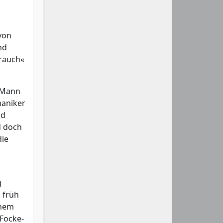
von
nd
brauch«
m Mann
haniker
nd
d doch
die
g
 früh
inem
 Focke-