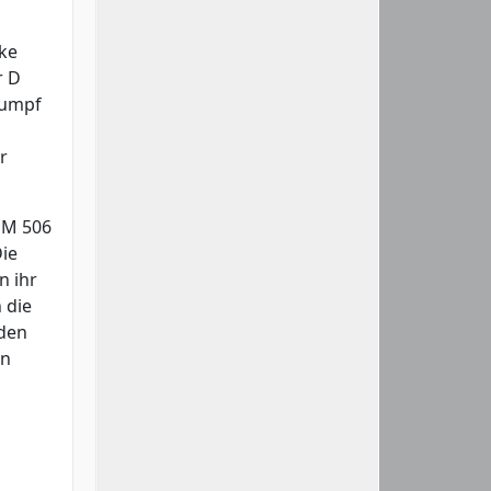
ke
r D
Rumpf
r
HM 506
ie
n ihr
 die
rden
in