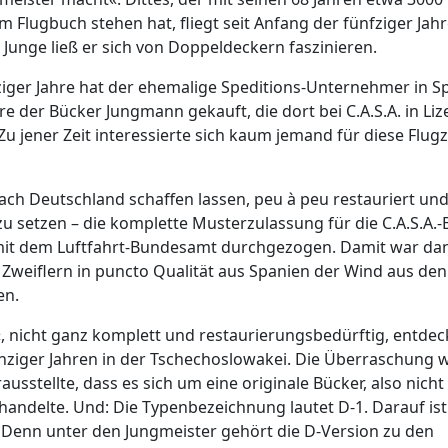
 Flugbuch stehen hat, fliegt seit Anfang der fünfziger Jahr
 Junge ließ er sich von Doppeldeckern faszinieren.
iger Jahre hat der ehemalige Speditions-Unternehmer in S
e der Bücker Jungmann gekauft, die dort bei C.A.S.A. in Liz
u jener Zeit interessierte sich kaum jemand für diese Flug
 nach Deutschland schaffen lassen, peu à peu restauriert un
zu setzen – die komplette Musterzulassung für die C.A.S.A.
mit dem Luftfahrt-Bundesamt durchgezogen. Damit war dan
 Zweiflern in puncto Qualität aus Spanien der Wind aus den
en.
, nicht ganz komplett und restaurierungsbedürftig, entdec
chziger Jahren in der Tschechoslowakei. Die Überraschung 
rausstellte, dass es sich um eine originale Bücker, also nich
handelte. Und: Die Typenbezeichnung lautet D-1. Darauf ist
 Denn unter den Jungmeister gehört die D-Version zu den