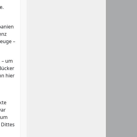
e.
panien
enz
zeuge –
d – um
-Bücker
n hier
kte
war
t um
 Dittes