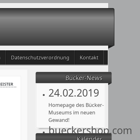
m
Datenschutzverordnung
Kontakt
Bücker-News
meister
24.02.2019
Homepage des Bücker-
Museums im neuen
Gewand!
bueckershop.com
Kalender