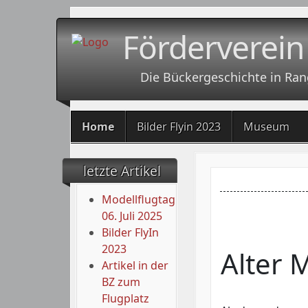
Förderverein
Die Bückergeschichte in Ran
Home
Bilder Flyin 2023
Museum
letzte Artikel
Modellflugtag
06. Juli 2025
Bilder FlyIn
2023
Alter 
Artikel in der
BZ zum
Flugplatz