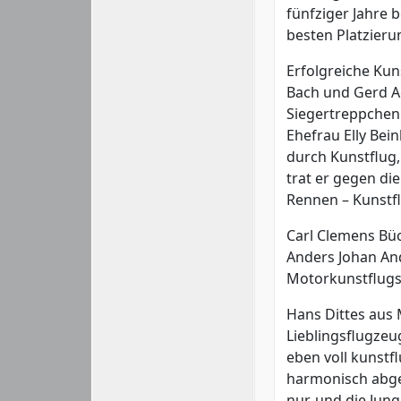
fünfziger Jahre 
besten Platzieru
Erfolgreiche Kun
Bach und Gerd A
Siegertreppchen
Ehefrau Elly Bei
durch Kunstflug
trat er gegen di
Rennen – Kunstfl
Carl Clemens Bü
Anders Johan And
Motorkunstflugs
Hans Dittes aus 
Lieblingsflugzeug
eben voll kunstf
harmonisch abges
nur, und die Jun