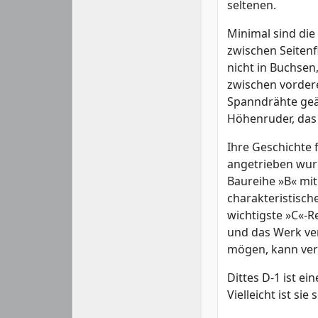
seltenen.
Minimal sind die
zwischen Seitenf
nicht in Buchse
zwischen vorder
Spanndrähte geän
Höhenruder, das 
Ihre Geschichte 
angetrieben wurd
Baureihe »B« mi
charakteristisch
wichtigste »C«-R
und das Werk ver
mögen, kann ver
Dittes D-1 ist e
Vielleicht ist si