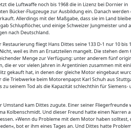
tzt die Luftwaffe noch bis 1968 die in Lizenz bei Dornier in
uten Bücker-Flugzeuge zur Ausbildung ein. Danach werden 
kauft. Allerdings mit der Maßgabe, dass sie im Land bleib
gab Schlupflöcher, und einige Schweizer Jungmeister und 
en nach Deutschland.
 Restaurierung fliegt Hans Dittes seine 133 D-1 nur 10 bis 
Nicht, weil es ihm an Ersatzteilen mangelt. Die stehen dem 
eichender Menge zur Verfügung: unter anderem fünf origi
 die er vor vielen Jahren in Argentinien zusammen mit ein
litz gekauft hat, in denen der gleiche Motor eingebaut wur
er die Triebwerke beim Motorenpapst Karl Schuh aus Stuttga
s zu seinem Tod als die Kapazität schlechthin für Siemens-
r Umstand kam Dittes zugute. Einer seiner Fliegerfreunde 
ma Kolbenschmidt. Und dieser Freund hatte einen Narren a
ressen. »Wenn du Probleme mit dem Motor haben solltest,
reden«, bot er ihm eines Tages an. Und Dittes hatte Proble