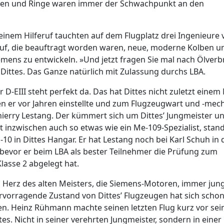
en und Ringe waren immer der Schwachpunkt an den
einem Hilferuf tauchten auf dem Flugplatz drei Ingenieure 
uf, die beauftragt worden waren, neue, moderne Kolben u
emens zu entwickeln. »Und jetzt fragen Sie mal nach Ölver
 Dittes. Das Ganze natürlich mit Zulassung durchs LBA.
 D-EIII steht perfekt da. Das hat Dittes nicht zuletzt eine
n er vor Jahren einstellte und zum Flugzeugwart und -mec
Thierry Lestang. Der kümmert sich um Dittes’ Jungmeister u
 inzwischen auch so etwas wie ein Me-109-Spezialist, stan
G-10 in Dittes Hangar. Er hat Lestang noch bei Karl Schuh in 
 bevor er beim LBA als bester Teilnehmer die Prüfung zum
lasse 2 abgelegt hat.
 Herz des alten Meisters, die Siemens-Motoren, immer jun
rvorragende Zustand von Dittes’ Flugzeugen hat sich schon
. Heinz Rühmann machte seinen letzten Flug kurz vor se
es. Nicht in seiner verehrten Jungmeister, sondern in einer