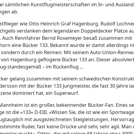
bei sämtlichen Kunstflugmeisterschaften im In- und Ausland
ngen ab.
stflieger wie Otto Heinrich Graf Hagenburg. Rudolf Lochner.
chgelis verdanken dem legendären Doppeldecker Plätze a
. Auch Rennfahrer Bernd Rosemeyer besaß zusammen mit
nhorn eine Bücker 133. Bekannt wurde er damit allerdings n
, sondern durch ein Rennen: Mit seinem Auto-Union-Renn
e von Hagenburg geflogene Bücker 133 an. Dieser absolvier
ug-standesgemäß – im Rückenflug ...
cker gelang zusammen mit seinem schwedischen Konstruk
ersson mit der Bücker 133 Jungmeister, die fast 30 Jahre la
zene dominiert hat, ein Superwurf.
Mannheim ist ein großer, bekennender Bücker-Fan. Eines se
e ist die »133« D-EIII. »Wissen Sie, die ist wie ein Sportwag
lugtauglich mit ausgezeichneten Steigleistungen. Hervorra
timmte Ruder, fast keine Drücke und sehr, sehr agil. Man
gmeister macht«. Dittes, der mit seinen 68 Jahren etwa 3000