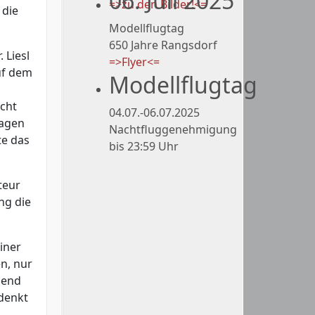
06. Juli 2025
=>zu den Bilder!<=
 die
Modellflugtag
650 Jahre Rangsdorf
 Liesl
=>Flyer<=
uf dem
Modellflugtag
icht
04.07.-06.07.2025
wagen
Nachtfluggenehmigung
te das
bis 23:59 Uhr
teur
ng die
iner
en, nur
gend
 denkt