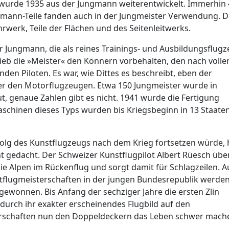
 wurde 1935 aus der Jungmann weiterentwickelt. Immerhin 
gmann-Teile fanden auch in der Jungmeister Verwendung. 
rwerk, Teile der Flächen und des Seitenleitwerks.
 Jungmann, die als reines Trainings- und Ausbildungsflug
lieb die »Meister« den Könnern vorbehalten, den nach voll
den Piloten. Es war, wie Dittes es beschreibt, eben der
r den Motorflugzeugen. Etwa 150 Jungmeister wurde in
, genaue Zahlen gibt es nicht. 1941 wurde die Fertigung
Maschinen dieses Typs wurden bis Kriegsbeginn in 13 Staate
folg des Kunstflugzeugs nach dem Krieg fortsetzen würde, 
t gedacht. Der Schweizer Kunstflugpilot Albert Rüesch über
die Alpen im Rückenflug und sorgt damit für Schlagzeilen. A
tflugmeisterschaften in der jungen Bundesrepublik werden
gewonnen. Bis Anfang der sechziger Jahre die ersten Zlin
urch ihr exakter erscheinendes Flugbild auf den
rschaften nun den Doppeldeckern das Leben schwer mach