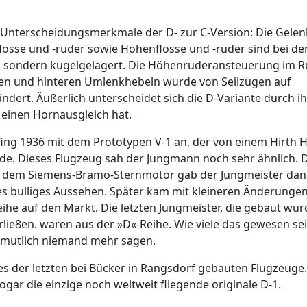
 Unterscheidungsmerkmale der D- zur C-Version: Die Gelen
losse und -ruder sowie Höhenflosse und -ruder sind bei de
n, sondern kugelgelagert. Die Höhenruderansteuerung im 
en und hinteren Umlenkhebeln wurde von Seilzügen auf
dert. Äußerlich unterscheidet sich die D-Variante durch ih
einen Hornausgleich hat.
fing 1936 mit dem Prototypen V-1 an, der von einem Hirth 
e. Dieses Flugzeug sah der Jungmann noch sehr ähnlich. D
t dem Siemens-Bramo-Sternmotor gab der Jungmeister dan
es bulliges Aussehen. Später kam mit kleineren Änderungen
eihe auf den Markt. Die letzten Jungmeister, die gebaut wu
lie8en. waren aus der »D«-Reihe. Wie viele das gewesen se
mutlich niemand mehr sagen.
ines der letzten bei Bücker in Rangsdorf gebauten Flugzeuge.
e sogar die einzige noch weltweit fliegende originale D-1.