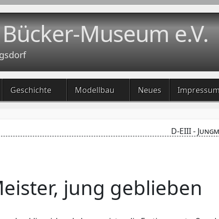
 Bücker-Museum e.V.
gsdorf
Geschichte
Modellbau
Neues
Impressu
D-EIII - Jung
Meister, jung geblieben